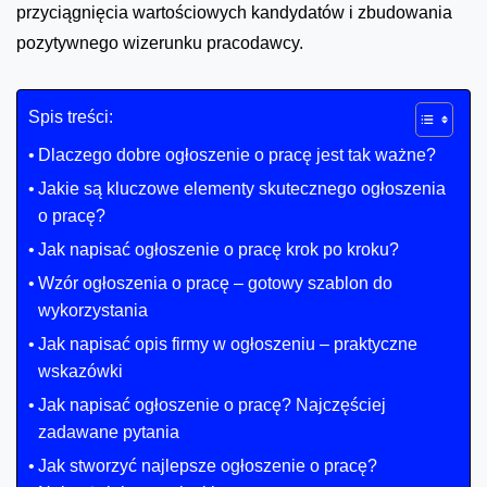
przyciągnięcia wartościowych kandydatów i zbudowania
pozytywnego wizerunku pracodawcy.
Spis treści:
Dlaczego dobre ogłoszenie o pracę jest tak ważne?
Jakie są kluczowe elementy skutecznego ogłoszenia
o pracę?
Jak napisać ogłoszenie o pracę krok po kroku?
Wzór ogłoszenia o pracę – gotowy szablon do
wykorzystania
Jak napisać opis firmy w ogłoszeniu – praktyczne
wskazówki
Jak napisać ogłoszenie o pracę? Najczęściej
zadawane pytania
Jak stworzyć najlepsze ogłoszenie o pracę?