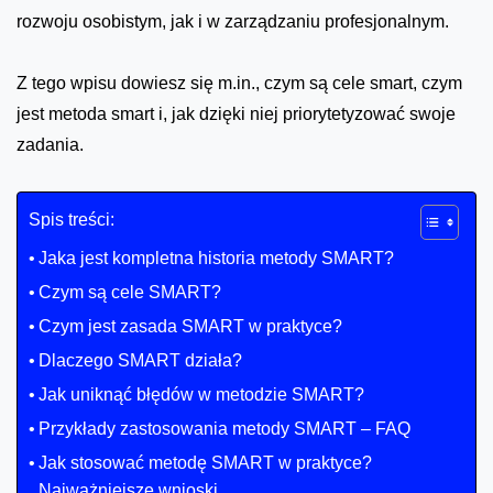
rozwoju osobistym, jak i w zarządzaniu profesjonalnym.
Z tego wpisu dowiesz się m.in., czym są cele smart, czym
jest metoda smart i, jak dzięki niej priorytetyzować swoje
zadania.
Spis treści:
Jaka jest kompletna historia metody SMART?
Czym są cele SMART?
Czym jest zasada SMART w praktyce?
Dlaczego SMART działa?
Jak uniknąć błędów w metodzie SMART?
Przykłady zastosowania metody SMART – FAQ
Jak stosować metodę SMART w praktyce?
Najważniejsze wnioski