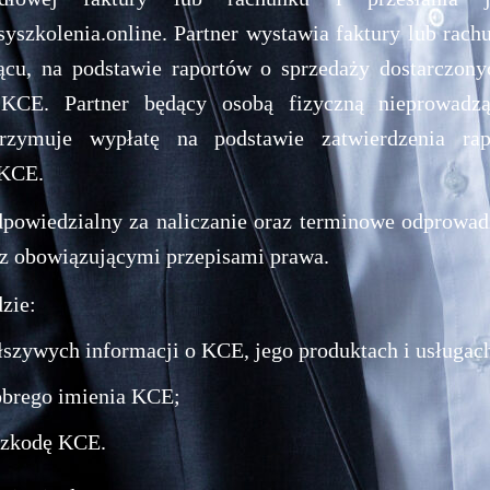
szkolenia.online. Partner wystawia faktury lub rachu
ącu, na podstawie raportów o sprzedaży dostarczon
KCE. Partner będący osobą fizyczną nieprowadząc
trzymuje wypłatę na podstawie zatwierdzenia rap
 KCE.
odpowiedzialny za naliczanie oraz terminowe odprowa
 z obowiązującymi przepisami prawa.
zie:
łszywych informacji o KCE, jego produktach i usługac
obrego imienia KCE;
 szkodę KCE.