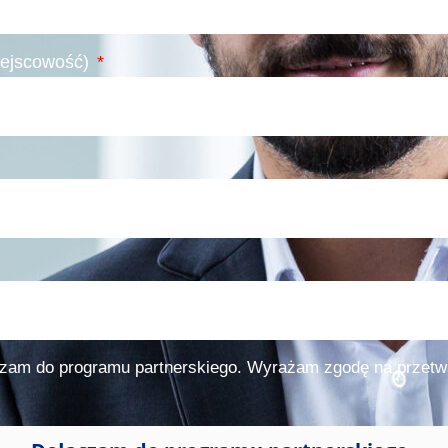
miejscowość)
czam do programu partnerskiego. Wyrażam zgodę na przetw