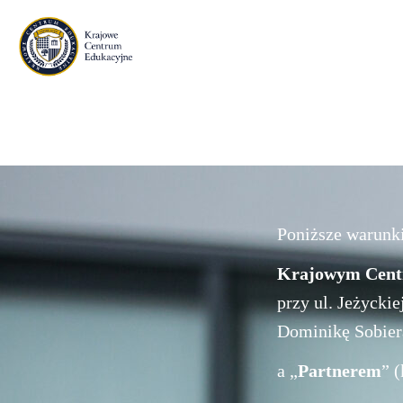
Poniższe warunki
Krajowym Centr
przy ul. Jeżycki
Dominikę Sobiera
a „
Partnerem
” 