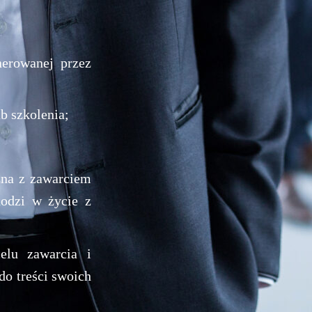
nerowanej przez
b szkolenia;
zna z zawarciem
hodzi w życie z
elu zawarcia i
do treści swoich