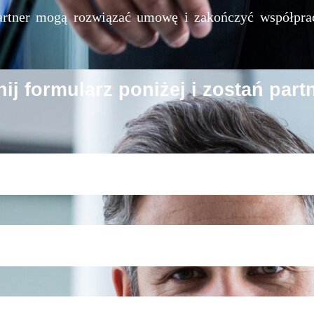
artner mogą rozwiązać umowę i zakończyć współpra
ij formularz poniżej i zostań part