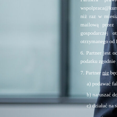
wspolpraca@kursy
niż raz w miesi
mailową przez 
gospodarczej o
otrzymanego od
6. Partner jest 
podatku zgodnie
7. Partner
nie
będ
a) podawać fa
b) naruszać d
c) działać na