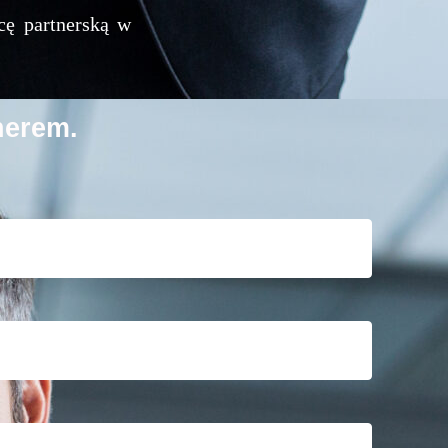
cę partnerską w
nerem.