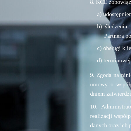
8. KCE zobowiązu
a) udostępnie
b) śledzenia
Partnera p
c) obsługi kl
d) terminowej
9. Zgoda na nin
umowy o współpr
dniem zatwierdze
10. Administra
realizacji współ
danych oraz ich 