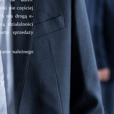
nki nie częściej
ych mu drogą e-
ą działalności
ortu sprzedaży
dzanie należnego
h;