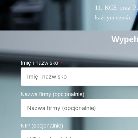
11. KCE oraz P
każdym czasie.
Wypełn
Imię i nazwisko
Nazwa firmy (opcjonalnie)
NIP (opcjonalnie)