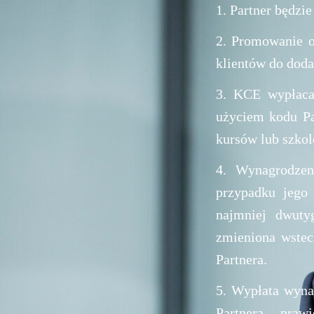
1. Partner będzi
2. Promowanie o
klientów do doda
3. KCE wypłaca
użyciem kodu Pa
kursów lub szkol
4. Wynagrodzen
przypadku jego
najmniej dwuty
zmieniona wstec
Partnera.
5. Wypłata wyna
Partnera praw