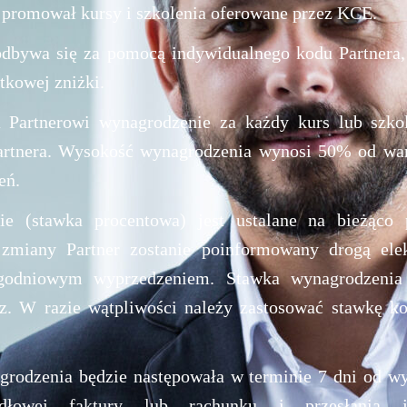
e promował kursy i szkolenia oferowane przez KCE.
dbywa się za pomocą indywidualnego kodu Partnera,
tkowej zniżki.
 Partnerowi wynagrodzenie za każdy kurs lub szko
rtnera. Wysokość wynagrodzenia wynosi 50% od war
eń.
ie (stawka procentowa) jest ustalane na bieżąc
 zmiany Partner zostanie poinformowany drogą ele
godniowym wyprzedzeniem. Stawka wynagrodzeni
z. W razie wątpliwości należy zastosować stawkę kor
grodzenia będzie następowała w terminie 7 dni od wy
idłowej faktury lub rachunku i przesłania 