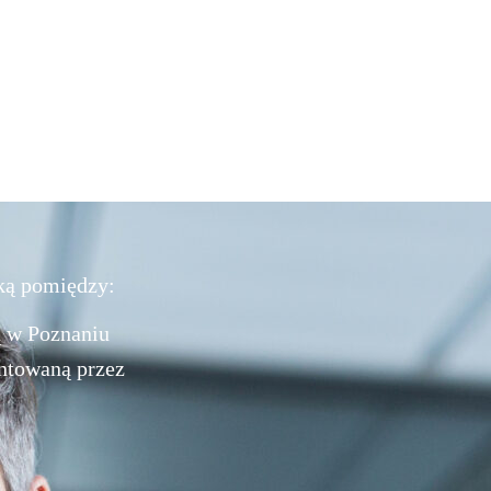
ską pomiędzy:
ą w Poznaniu
entowaną przez