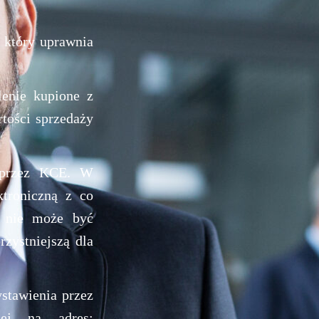
 który uprawnia
lenie kupione z
tości sprzedaży
o przez KCE. W
ktroniczną z co
a nie może być
zystniejszą dla
stawienia przez
jej na adres: