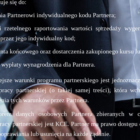
je się do:
nia Partnerowi indywidualnego kodu Partnera;
 i rzetelnego raportowania wartości sprzedaży wyge
oprzez jego indywidualny kod;
ienta końcowego oraz dostarczenia zakupionego kursu lu
 wypłaty wynagrodzenia dla Partnera.
iejsze warunki programu partnerskiego jest jednoznac
acy partnerskiej (o takiej samej treści), która wc
nia tych warunków przez Partnera.
torem danych osobowych Partnera zbieranych w c
pracy partnerskiej jest KCE. Partner ma prawo dostępu 
poprawiania lub usunięcia na każde żądanie.