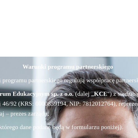
Warunki programu partnerskiego
 programu partnerskiego regulują współpracę partner
um Edukacyjnym sp. z o.o.
(dalej „
KCE
") z siedzib
ej 46/92 (KRS: 0000859194, NIP: 7812012764), reprez
j – prezes zarządu;
(którego dane podane będą w formularzu poniżej).