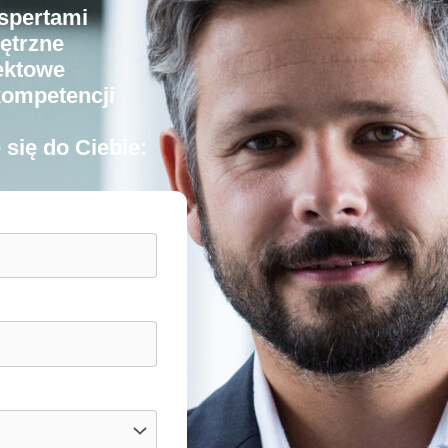
kspertami
nętrzne
jektowe
kompetencji
się do Ciebie: