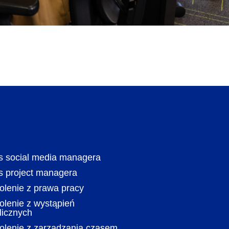
s social media managera
s project managera
olenie z prawa pracy
olenie z wystąpień
licznych
olenie z zarządzania czasem