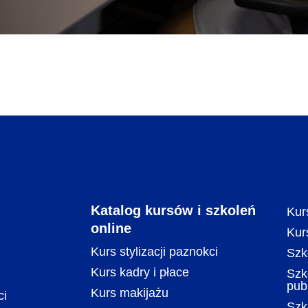
Katalog kursów i szkoleń
Kur
online
Kur
Kurs stylizacji paznokci
Szk
Kurs kadry i płace
Szk
pub
Kurs makijażu
ci
Szk