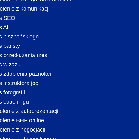
olenie z komunikacji
s SEO
s AI
s hiszpańskiego
s baristy
s przedłużania rzęs
s wizażu
s zdobienia paznokci
 instruktora jogi
 fotografii
s coachingu
olenie z autoprezentacji
olenie BHP online
olenie z negocjacji
olenie z obsługi klienta