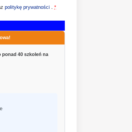
az
politykę prywatności
.
*
zowa!
o ponad 40 szkoleń na
ie