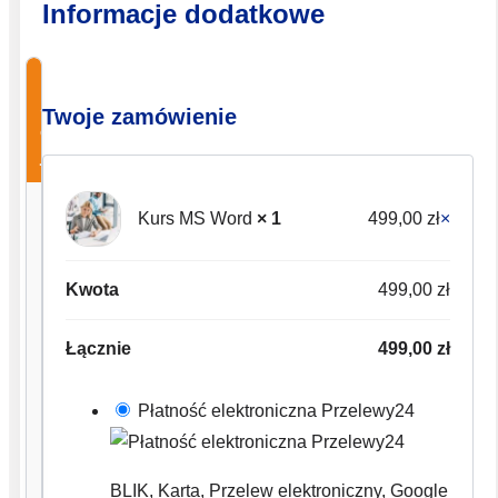
Informacje dodatkowe
Pierwotna
Aktualna
🔥
cena
cena
Specjalna
Twoje zamówienie
oferta
wynosiła:
wynosi:
jednorazowa!
399,00 zł.
299,00 zł.
Kurs MS Word
× 1
499,00
zł
×
Kurs
Excel
Podstawowy
Kwota
499,00
zł
399,00
zł
299,00
zł
Łącznie
499,00
zł
Płatność elektroniczna Przelewy24
✓
Kurs
dla
BLIK, Karta, Przelew elektroniczny, Google