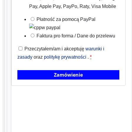
osób,
Pay, Apple Pay, PayPo, Raty, Visa Mobile
które
Płatność za pomocą PayPal
zaczynają
od
Faktura pro forma / Dane do przelewu
podstaw
✓Nauka
Przeczytałem/am i akceptuję
warunki i
pracy
zasady
oraz
politykę prywatności
.
*
z
danymi:
Zamówienie
wprowadzanie,
formatowanie,
kopiowanie,
sortowanie,
autofiltr,
formatowanie
warunkowe,