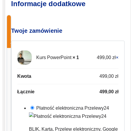
Informacje dodatkowe
Pierwotna
Aktualna
🔥
cena
cena
Specjalna
Twoje zamówienie
oferta
wynosiła:
wynosi:
jednorazowa!
899,00 zł.
749,00 zł.
Kurs PowerPoint
× 1
499,00
zł
×
Wystąpienia
Publiczne
Szkolenie
Kwota
499,00
zł
899,00
zł
749,00
zł
Łącznie
499,00
zł
Płatność elektroniczna Przelewy24
✓Nauczysz
się
zarządzać
BLIK, Karta, Przelew elektroniczny, Google