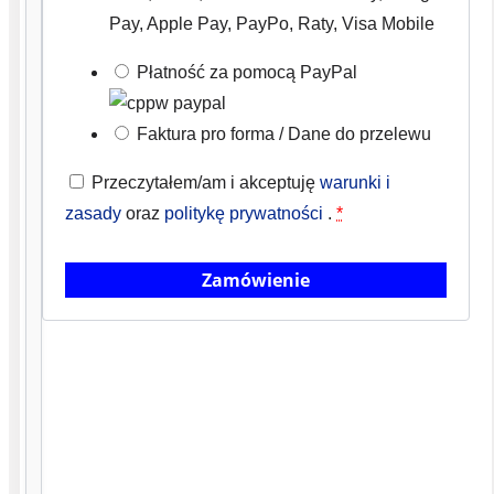
stresem
Pay, Apple Pay, PayPo, Raty, Visa Mobile
i
Płatność za pomocą PayPal
tremą
(techniki
Faktura pro forma / Dane do przelewu
oddechowe,
rytuały
Przeczytałem/am i akceptuję
warunki i
przed
zasady
oraz
politykę prywatności
.
*
wystąpieniem,
„protokół
Zamówienie
zen
prelegenta”)
✓Moduł
„głos
i
techniki
wokalne”