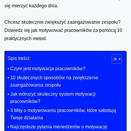
się mierzyć każdego dnia.
Chcesz skutecznie zwiększyć zaangażowanie zespołu?
Dowiedz się jak motywować pracowników za pomocą 10
praktycznych metod.
Spis treści:
Czym jest motywacja pracowników?
10 skutecznych sposobów na zwiększenie
zaangażowania zespołu
Jak wdrożyć skuteczny system motywacji
pracowników?
3 Mity o motywowaniu pracowników, które sabotują
Twoje działania
Najczęstsze pytania menedżerów o motywację