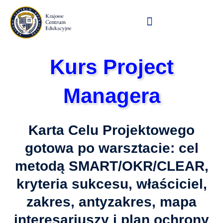
Przejdź
do
treści
Kurs Project
Managera
Karta Celu Projektowego
gotowa po warsztacie: cel
metodą SMART/OKR/CLEAR,
kryteria sukcesu, właściciel,
zakres, antyzakres, mapa
interesariuszy i plan ochrony