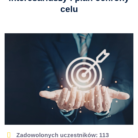
celu
Zadowolonych uczestników: 113
Zdefiniuj cel, który trafia