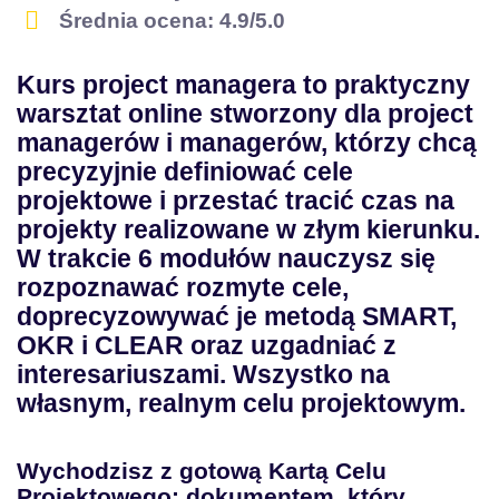
Średnia ocena: 4.9/5.0
w sedno
Kurs project managera to praktyczny
Naucz się rozpoznawać rozmyte
warsztat online stworzony dla project
cele i przepisywać je metodą
managerów i managerów, którzy chcą
SMART, OKR lub CLEAR - tak,
żeby każdy w projekcie rozumiał
precyzyjnie definiować cele
je tak samo
projektowe i przestać tracić czas na
projekty realizowane w złym kierunku.
W trakcie 6 modułów nauczysz się
rozpoznawać rozmyte cele,
doprecyzowywać je metodą SMART,
OKR i CLEAR oraz uzgadniać z
interesariuszami. Wszystko na
własnym, realnym celu projektowym.
Wychodzisz z gotową Kartą Celu
Projektowego: dokumentem, który