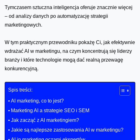
Tymczasem sztuczna inteligencja oferuje znacznie więcej
– od analizy danych po automatyzację strategii
marketingowych.
W tym praktycznym przewodniku pokażę Ci, jak efektywnie
wdrażać AI w marketingu, na czym koncentrują się liderzy
branży i które technologie mogą dać realną przewagę
konkurencyjną.
Spis treści:
AI marketing, co to jest?
Marketing AI a strategie SEO i SEM
Jak zacząć z AI marketingiem?
Jakie są najlepsze zastosowania AI w marketingu?
AI in marketing oczami ekspertów