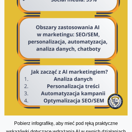
Pobierz infografikę, aby mieć pod ręką praktyczne
wskazówki dotyczące wdrażania AI w swoich działaniach