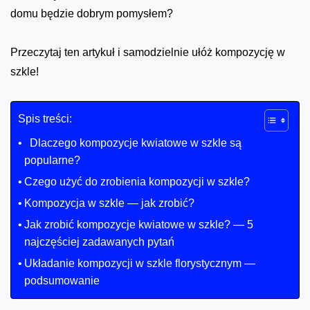
domu będzie dobrym pomysłem?
Przeczytaj ten artykuł i samodzielnie ułóż kompozycję w
szkle!
Spis treści:
Dlaczego kompozycje kwiatowe w szkle są
popularne?
Czego użyć do zrobienia kompozycji w szkle?
Kompozycja w szkle — jak zrobić?
Jak zrobić kompozycje kwiatowe w szkle? — 5
najczęściej zadawanych pytań
Układanie kompozycji w szkle florystycznym —
podsumowanie