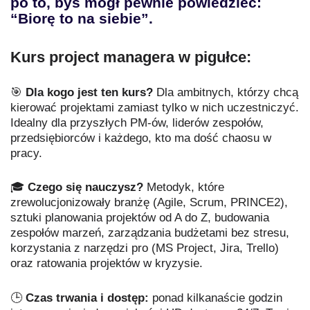
po to, byś mógł pewnie powiedzieć:
“Biorę to na siebie”.
Kurs project managera w pigułce:
🎯
Dla kogo jest ten kurs?
Dla ambitnych, którzy chcą
kierować projektami zamiast tylko w nich uczestniczyć.
Idealny dla przyszłych PM-ów, liderów zespołów,
przedsiębiorców i każdego, kto ma dość chaosu w
pracy.
🎓
Czego się nauczysz?
Metodyk, które
zrewolucjonizowały branżę (Agile, Scrum, PRINCE2),
sztuki planowania projektów od A do Z, budowania
zespołów marzeń, zarządzania budżetami bez stresu,
korzystania z narzędzi pro (MS Project, Jira, Trello)
oraz ratowania projektów w kryzysie.
🕒
Czas trwania i dostęp:
ponad kilkanaście godzin