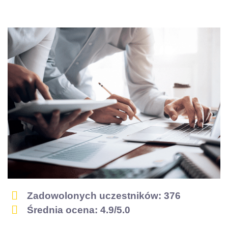
Zadowolonych uczestników: 376
Project manager w
Średnia ocena: 4.9/5.0
praktyce