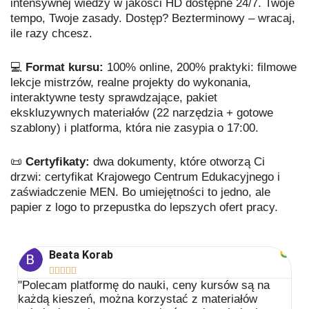
intensywnej wiedzy w jakości HD dostępne 24/7. Twoje
tempo, Twoje zasady. Dostęp? Bezterminowy – wracaj,
ile razy chcesz.
💻
Format kursu:
100% online, 200% praktyki: filmowe
lekcje mistrzów, realne projekty do wykonania,
interaktywne testy sprawdzające, pakiet
ekskluzywnych materiałów (22 narzędzia + gotowe
szablony) i platforma, która nie zasypia o 17:00.
📜
Certyfikaty:
dwa dokumenty, które otworzą Ci
drzwi: certyfikat Krajowego Centrum Edukacyjnego i
zaświadczenie MEN. Bo umiejętności to jedno, ale
papier z logo to przepustka do lepszych ofert pracy.
Beata Korab





"Polecam platformę do nauki, ceny kursów są na
każdą kieszeń, można korzystać z materiałów