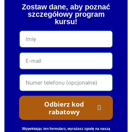
Zostaw dane, aby poznać
szczegółowy program
kursu!
I
m
i
E
ę
-
m
N
a
u
i
m
l
Odbierz kod
e
rabatowy
r
t
e
W
ypełniając ten formularz, wyrażasz zgodę na naszą