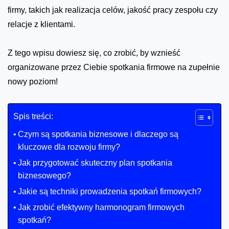
firmy, takich jak realizacja celów, jakość pracy zespołu czy
relacje z klientami.
Z tego wpisu dowiesz się, co zrobić, by wznieść
organizowane przez Ciebie spotkania firmowe na zupełnie
nowy poziom!
Spis treści:
Czym są spotkania biznesowe i dlaczego są
kluczowe dla rozwoju firmy?
Jak przygotować skuteczny plan spotkania
biznesowego?
Jakie są techniki prowadzenia spotkań firmowych?
Jak zrobić efektywny harmonogram firmowych
spotkań?