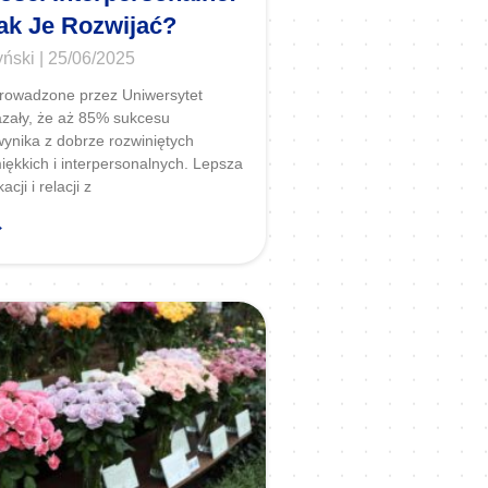
Jak Je Rozwijać?
yński
25/06/2025
rowadzone przez Uniwersytet
zały, że aż 85% sukcesu
nika z dobrze rozwiniętych
iękkich i interpersonalnych. Lepsza
cji i relacji z
→