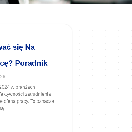
ać się Na
cę? Poradnik
026
z 2024 w branżach
ektywności zatrudnienia
 ofertą pracy. To oznacza,
ną