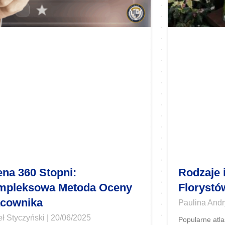
na 360 Stopni:
Rodzaje 
mpleksowa Metoda Oceny
Florystó
cownika
Paulina And
ł Styczyński
20/06/2025
Popularne atla