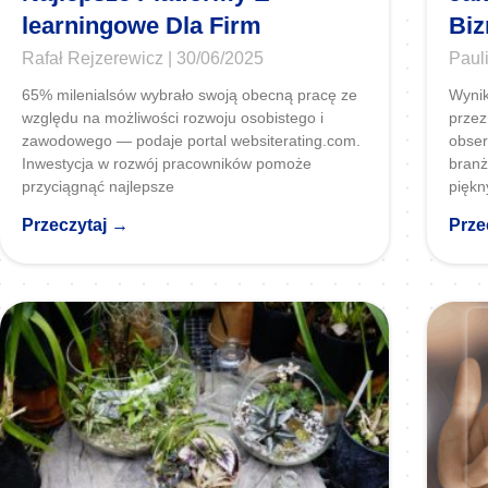
learningowe Dla Firm
Biz
Rafał Rejzerewicz
30/06/2025
Paul
65% milenialsów wybrało swoją obecną pracę ze
Wynik
względu na możliwości rozwoju osobistego i
przez
zawodowego — podaje portal websiterating.com.
obser
Inwestycja w rozwój pracowników pomoże
branż
przyciągnąć najlepsze
piękn
Przeczytaj →
Prze