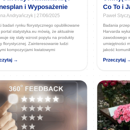
nesplan i Wyposażenie
Co To i 
ina Andryańczyk
27/06/2025
Paweł Stycz
i badań rynku florystycznego opublikowane
Badania przep
 portal statystyka.eu mówią, że aktualnie
Harvarda wyka
wuje się stały wzrost popytu na produkty
zawodowego wy
y florystycznej. Zainteresowanie ludzi
umiejętności m
ymi kompozycjami kwiatowymi
jakość komunika
czytaj →
Przeczytaj 