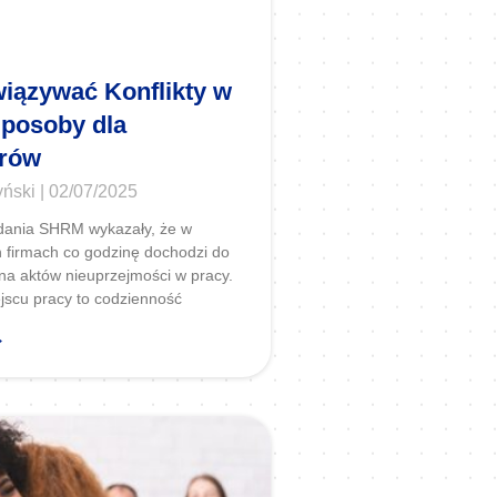
iązywać Konflikty w
posoby dla
rów
yński
02/07/2025
dania SHRM wykazały, że w
 firmach co godzinę dochodzi do
ona aktów nieuprzejmości w pracy.
ejscu pracy to codzienność
→