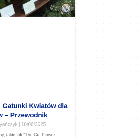
i Gatunki Kwiatów dla
w – Przewodnik
ryańczyk
18/06/2025
sy, takie jak “The Cut Flower