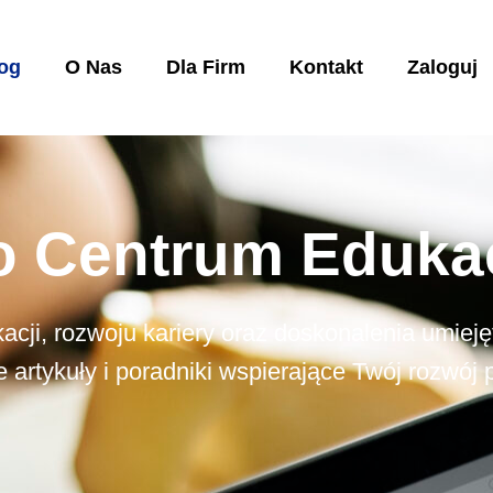
og
O Nas
Dla Firm
Kontakt
Zaloguj
o Centrum Eduka
acji, rozwoju kariery oraz doskonalenia umie
 artykuły i poradniki wspierające Twój rozwój p