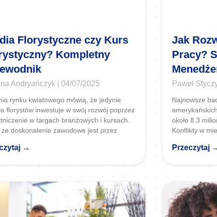
dia Florystyczne czy Kurs
Jak Rozw
rystyczny? Kompletny
Pracy? S
ewodnik
Menedże
ina Andryańczyk
04/07/2025
Paweł Stycz
ia rynku kwiatowego mówią, że jedynie
Najnowsze ba
a florystów inwestuje w swój rozwój poprzez
amerykańskich
tniczenie w targach branżowych i kursach.
około 8,3 mili
że doskonalenie zawodowe jest przez
Konflikty w mi
czytaj →
Przeczytaj 