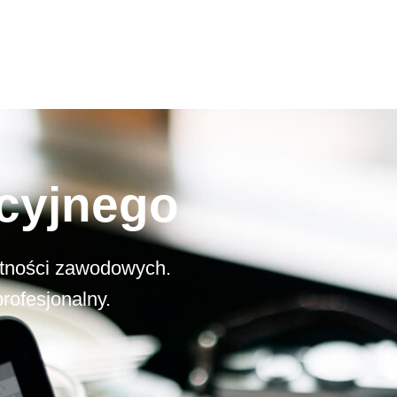
cyjnego
jętności zawodowych.
rofesjonalny.