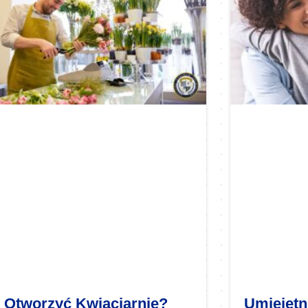
 Otworzyć Kwiaciarnię?
Umiejętn