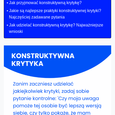
Jak przyjmować konstruktywną krytykę?
Jakie są najlepsze praktyki konstruktywnej krytyki?
Najczęściej zadawane pytania
Jak udzielać konstruktywną krytykę? Najważniejsze
wnioski