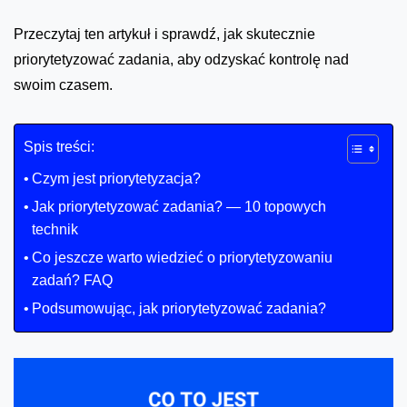
Przeczytaj ten artykuł i sprawdź, jak skutecznie
priorytetyzować zadania, aby odzyskać kontrolę nad
swoim czasem.
Spis treści:
Czym jest priorytetyzacja?
Jak priorytetyzować zadania? — 10 topowych
technik
Co jeszcze warto wiedzieć o priorytetyzowaniu
zadań? FAQ
Podsumowując, jak priorytetyzować zadania?