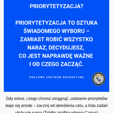
Gdy wiesz, czego chcesz osiągnąć, ustalanie priorytetów
staje się proste – zacznij od określenia celu, a lista zadań
ułoży się sama (Źródło: grafika własna Canva)