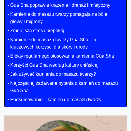
Gua Sha poprawia krążenie i drenaż limfatyczny
Kamienie do masażu twarzy pomagają na bóle
głowy i migreny
Zmniejsza stres i niepokój
Kamienie do masażu twarzy Gua Sha – 5
kluczowych korzyści dla skóry i urody
Efekty regularnego stosowania kamienia Gua Sha
Korzyści Gua Sha według kultury chińskiej
Jak używać kamienia do masażu twarzy?
Najczęściej zadawane pytania o kamień do masażu
Gua Sha
Podsumowanie – kamień do masażu twarzy