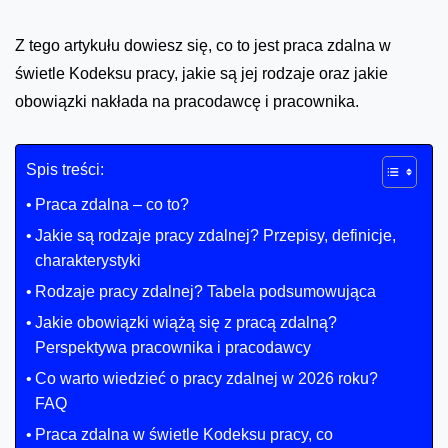
Z tego artykułu dowiesz się, co to jest praca zdalna w
świetle Kodeksu pracy, jakie są jej rodzaje oraz jakie
obowiązki nakłada na pracodawcę i pracownika.
Spis treści:
Praca zdalna – co to?
Jakie są rodzaje pracy zdalnej? Przepisy, definicje,
charakterystyki
Rodzaje pracy zdalnej? Tabela podsumowująca
Jakie obowiązki wiążą się z pracą zdalną?
Perspektywa pracownika i pracodawcy
Co warto wiedzieć o pracy zdalnej w 2026 roku?
FAQ
Praca zdalna w świetle Kodeksu pracy, co