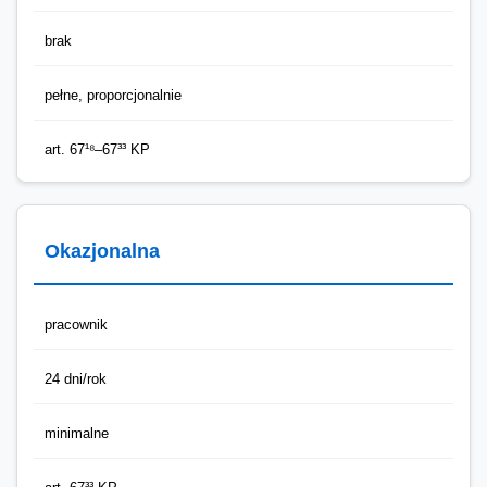
brak
pełne, proporcjonalnie
art. 67¹⁸–67³³ KP
Okazjonalna
pracownik
24 dni/rok
minimalne