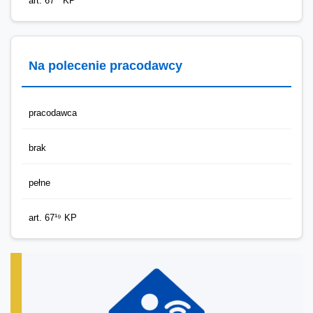
art. 67³³ KP
Na polecenie pracodawcy
pracodawca
brak
pełne
art. 67¹⁹ KP