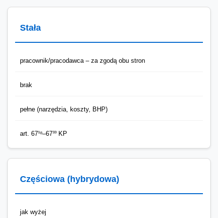
Stała
pracownik/pracodawca – za zgodą obu stron
brak
pełne (narzędzia, koszty, BHP)
art. 67¹⁸–67³³ KP
Częściowa (hybrydowa)
jak wyżej