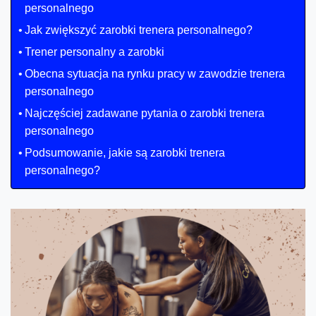
personalnego
Jak zwiększyć zarobki trenera personalnego?
Trener personalny a zarobki
Obecna sytuacja na rynku pracy w zawodzie trenera
personalnego
Najczęściej zadawane pytania o zarobki trenera
personalnego
Podsumowanie, jakie są zarobki trenera
personalnego?